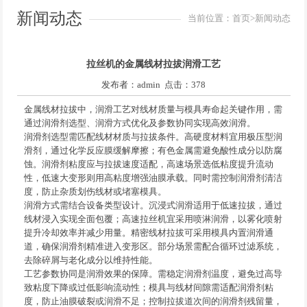
新闻动态
当前位置：
首页
>新闻动态
拉丝机的金属线材拉拔润滑工艺
发布者：admin 点击：378
金属线材拉拔中，润滑工艺对线材质量与模具寿命起关键作用，需
通过润滑剂选型、润滑方式优化及参数协同实现高效润滑。
润滑剂选型需匹配线材材质与拉拔条件。高硬度材料宜用极压型润
滑剂，通过化学反应膜缓解摩擦；有色金属需避免酸性成分以防腐
蚀。润滑剂粘度应与拉拔速度适配，高速场景选低粘度提升流动
性，低速大变形则用高粘度增强油膜承载。同时需控制润滑剂清洁
度，防止杂质划伤线材或堵塞模具。
润滑方式需结合设备类型设计。沉浸式润滑适用于低速拉拔，通过
线材浸入实现全面包覆；高速拉丝机宜采用喷淋润滑，以雾化喷射
提升冷却效率并减少用量。精密线材拉拔可采用模具内置润滑通
道，确保润滑剂精准进入变形区。部分场景需配合循环过滤系统，
去除碎屑与老化成分以维持性能。
工艺参数协同是润滑效果的保障。需稳定润滑剂温度，避免过高导
致粘度下降或过低影响流动性；模具与线材间隙需适配润滑剂粘
度，防止油膜破裂或润滑不足；控制拉拔道次间的润滑剂残留量，